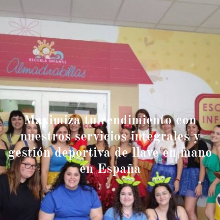
Maximiza tu rendimiento con
nuestros servicios integrales y
gestión deportiva de llave en mano
en España