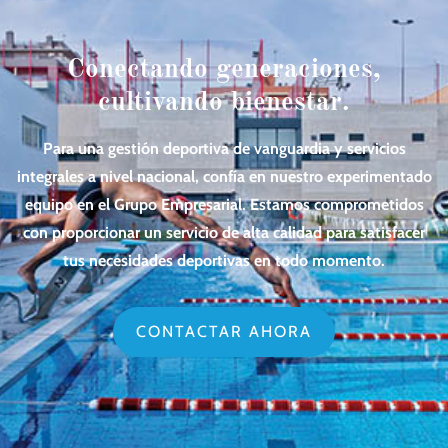
Conectando generaciones,
cultivando bienestar.
Para una gestión deportiva de vanguardia y servicios
integrales a nivel nacional, confía en nuestro experimentado
equipo en el Grupo Empresarial. Estamos comprometidos
con proporcionar un servicio de alta calidad para satisfacer
tus necesidades deportivas en todo momento.
CONTACTAR AHORA